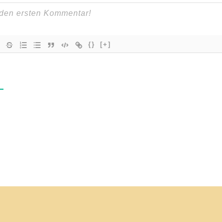
{}
[+]